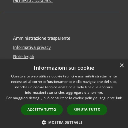
Richiesta assistenza
Amministrazione trasparente
Informativa privacy
Note legali
×
Dichiarazione di accessibilità
Informazioni sui cookie
Questo sito web utilizza cookie tecnici e assimilati strettamente
necessari al corretto funzionamento e alla navigazione del sito,
nonché un cookie tecnico analitico al solo fine di elaborare
informazioni statistiche, aggregate e anonime.
RSS
Copyright © 2026 • Comune di
Per maggiori dettagli, può consultare la cookie policy al seguente
link
Accessibilità
Tavernola Bergamasca •
Privacy
Municipium
Powered by
•
RIFIUTA TUTTO
ACCETTA TUTTO
Cookie
Accesso redazione
Mappa del sito
MOSTRA DETTAGLI