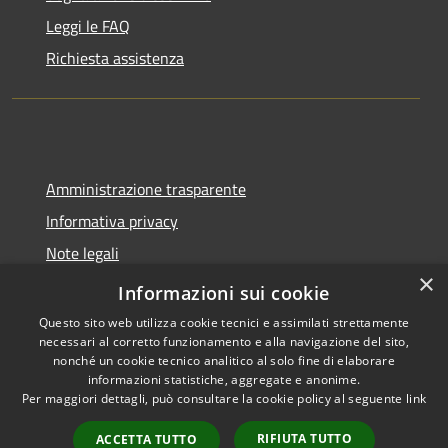
Leggi le FAQ
Richiesta assistenza
Amministrazione trasparente
Informativa privacy
Note legali
×
Dichiarazione di accessibilità
Informazioni sui cookie
Questo sito web utilizza cookie tecnici e assimilati strettamente
necessari al corretto funzionamento e alla navigazione del sito,
nonché un cookie tecnico analitico al solo fine di elaborare
informazioni statistiche, aggregate e anonime.
RSS
Copyright © 2026 • Comune di
Per maggiori dettagli, può consultare la cookie policy al seguente
link
Accessibilità
Tavernola Bergamasca •
Privacy
Municipium
Powered by
•
RIFIUTA TUTTO
ACCETTA TUTTO