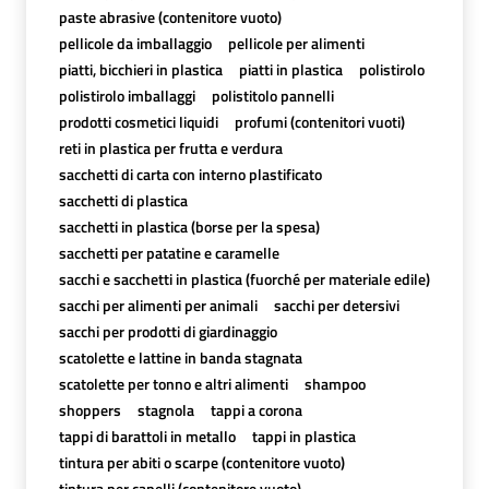
paste abrasive (contenitore vuoto)
pellicole da imballaggio
pellicole per alimenti
piatti, bicchieri in plastica
piatti in plastica
polistirolo
polistirolo imballaggi
polistitolo pannelli
prodotti cosmetici liquidi
profumi (contenitori vuoti)
reti in plastica per frutta e verdura
sacchetti di carta con interno plastificato
sacchetti di plastica
sacchetti in plastica (borse per la spesa)
sacchetti per patatine e caramelle
sacchi e sacchetti in plastica (fuorché per materiale edile)
sacchi per alimenti per animali
sacchi per detersivi
sacchi per prodotti di giardinaggio
scatolette e lattine in banda stagnata
scatolette per tonno e altri alimenti
shampoo
shoppers
stagnola
tappi a corona
tappi di barattoli in metallo
tappi in plastica
tintura per abiti o scarpe (contenitore vuoto)
tintura per capelli (contenitore vuoto)