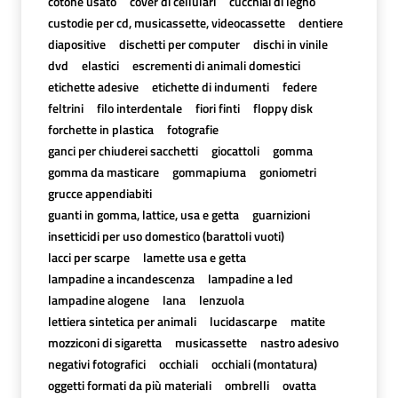
cotone usato
cover di cellulari
cucchiai di legno
custodie per cd, musicassette, videocassette
dentiere
diapositive
dischetti per computer
dischi in vinile
dvd
elastici
escrementi di animali domestici
etichette adesive
etichette di indumenti
federe
feltrini
filo interdentale
fiori finti
floppy disk
forchette in plastica
fotografie
ganci per chiuderei sacchetti
giocattoli
gomma
gomma da masticare
gommapiuma
goniometri
grucce appendiabiti
guanti in gomma, lattice, usa e getta
guarnizioni
insetticidi per uso domestico (barattoli vuoti)
lacci per scarpe
lamette usa e getta
lampadine a incandescenza
lampadine a led
lampadine alogene
lana
lenzuola
lettiera sintetica per animali
lucidascarpe
matite
mozziconi di sigaretta
musicassette
nastro adesivo
negativi fotografici
occhiali
occhiali (montatura)
oggetti formati da più materiali
ombrelli
ovatta