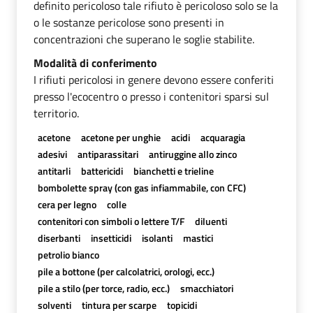
definito pericoloso tale rifiuto è pericoloso solo se la
o le sostanze pericolose sono presenti in
concentrazioni che superano le soglie stabilite.
Modalità di conferimento
I rifiuti pericolosi in genere devono essere conferiti
presso l'ecocentro o presso i contenitori sparsi sul
territorio.
acetone
acetone per unghie
acidi
acquaragia
adesivi
antiparassitari
antiruggine allo zinco
antitarli
battericidi
bianchetti e trieline
bombolette spray (con gas infiammabile, con CFC)
cera per legno
colle
contenitori con simboli o lettere T/F
diluenti
diserbanti
insetticidi
isolanti
mastici
petrolio bianco
pile a bottone (per calcolatrici, orologi, ecc.)
pile a stilo (per torce, radio, ecc.)
smacchiatori
solventi
tintura per scarpe
topicidi