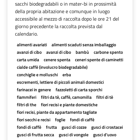
sacchi biodegradabili o in mater-bi in prossimità
della propria abitazione e comunque in luogo
accessibile al mezzo di raccolta dopo le ore 21 del
giorno precedente la raccolta prevista dal
calendario.
alimenti avariati
alimenti scaduti senza imballaggio
avanzi di cibo
avanzi di cibo
bambù
carbone spento
carta umida
cenere spenta
ceneri spente di caminetti
cialde caffè (involucro biodegradabile)
conchiglie e molluschi
erba
escrementi, lettiere di piccoli animali domestici
farinacei in genere
fazzoletti di carta sporchi
fiammiferi
filtri da tè, caffè, camomilla
filtri di tè
filtri di the
fiori recisi e piante domestiche
fiori recisi, piante da appartamento tagliate
fiori secchi e recisi
foglie
fondi di caffè
fondi di caffè
frutta
gusci di cozze
gusci di crostacei
gusci di frutta secca
gusci di vongole
gusci d'uovo