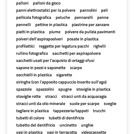
palloni
palloni da gioco
panni elettrostatici per la polvere
pannolini
peli
pellicola fotografica
peluche
pennarelli
penne
pennelli
pettine in plastica
piastrine per zanzare
piatti in plastica
piume
polvere da pulizia pavimenti
polveri dell'aspirapoolveri
posate in plastica
profilattici
reggette per legatura pacchi
righelli
rullino fotografico
sacchetti per aspirapolvere
sacchetti usati per l’acquisto di ortaggi sfusi
sapone in pezzi e saponette
scarpe
secchielli in plastica
sigarette
siringhe (con l'apposito cappuccio inserito sull'ago)
spazzole
spazzolini
spugne
stoviglie in plastica
stoviglie rotte
stracci
stracci unti da acquaragia
stracci unti da olio minerale
suole per scarpe
sveglie
tagliere in plastica
tappezzeria/tappeti
trucchi
tubetti di colore
tubetti di dentifricio
tubetto del dentifricio
uncinetto
unghie
vasi in plastica
vasi in terracotta
videocassette