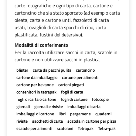
carte fotografiche e ogni tipo di carta, cartone e
cartoncino che sia stato sporcato (ad esempio carta
oleata, carta e cartone unti, fazzoletti di carta
usati, tovaglioli di carta sporchi di cibo, carta
plastificata, fustini del detersivo).
Modalità di conferimento
Per la raccolta utilizzare sacchi in carta, scatole in
cartone e non utilizzare sacchi in plastica.
blister
carta da pacchi pulita
cartoncino
cartone da imballaggio
cartone per alimenti
cartone per bevande
cartoni piegati
contenitori in tetrapak
fogli di carta
fogli di carta o cartone
fogli di cartone
fotocopie
giornali
giornali e riviste
imballaggi di carta
imballaggi di cartone
libri
pergamene
quaderni
riviste
sacchetti di carta
scatola in cartone per pizza
scatole per alimenti
scatoloni
Tetrapak
Tetra-pak