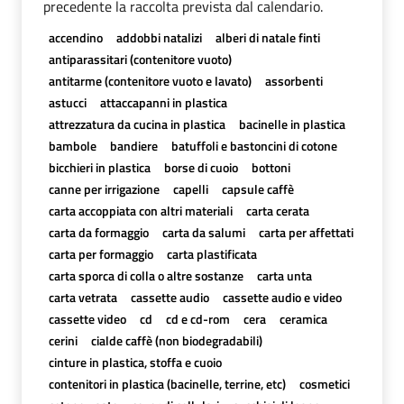
precedente la raccolta prevista dal calendario.
accendino
addobbi natalizi
alberi di natale finti
antiparassitari (contenitore vuoto)
antitarme (contenitore vuoto e lavato)
assorbenti
astucci
attaccapanni in plastica
attrezzatura da cucina in plastica
bacinelle in plastica
bambole
bandiere
batuffoli e bastoncini di cotone
bicchieri in plastica
borse di cuoio
bottoni
canne per irrigazione
capelli
capsule caffè
carta accoppiata con altri materiali
carta cerata
carta da formaggio
carta da salumi
carta per affettati
carta per formaggio
carta plastificata
carta sporca di colla o altre sostanze
carta unta
carta vetrata
cassette audio
cassette audio e video
cassette video
cd
cd e cd-rom
cera
ceramica
cerini
cialde caffè (non biodegradabili)
cinture in plastica, stoffa e cuoio
contenitori in plastica (bacinelle, terrine, etc)
cosmetici