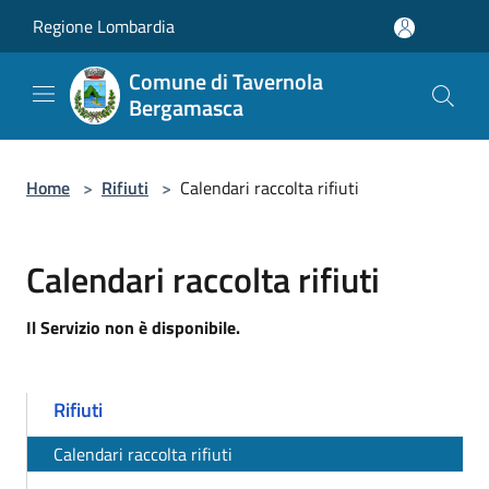
Salta al contenuto principale
Regione Lombardia
Comune di Tavernola
Bergamasca
Home
>
Rifiuti
>
Calendari raccolta rifiuti
Calendari raccolta rifiuti
Il Servizio non è disponibile.
Rifiuti
Calendari raccolta rifiuti