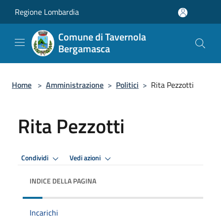
Salta al contenuto principale
Regione Lombardia
Comune di Tavernola
Bergamasca
Home
>
Amministrazione
>
Politici
>
Rita Pezzotti
Rita Pezzotti
Condividi
Vedi azioni
INDICE DELLA PAGINA
Incarichi