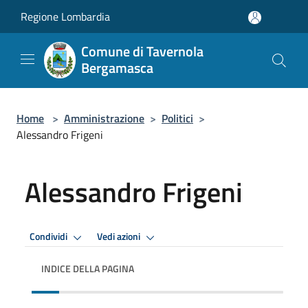
Salta al contenuto principale
Regione Lombardia
Comune di Tavernola
Bergamasca
Home
>
Amministrazione
>
Politici
>
Alessandro Frigeni
Alessandro Frigeni
Condividi
Vedi azioni
INDICE DELLA PAGINA