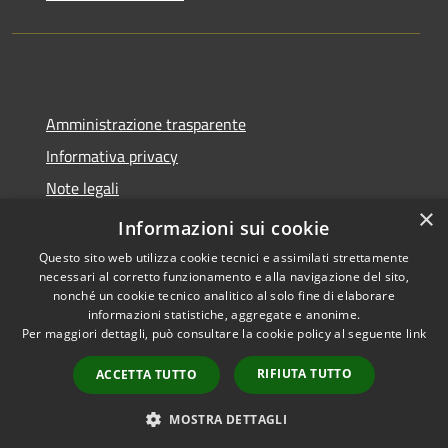
Amministrazione trasparente
Informativa privacy
Note legali
×
Dichiarazione di accessibilità
Informazioni sui cookie
Questo sito web utilizza cookie tecnici e assimilati strettamente
necessari al corretto funzionamento e alla navigazione del sito,
nonché un cookie tecnico analitico al solo fine di elaborare
informazioni statistiche, aggregate e anonime.
RSS
Copyright © 2026 • Comune di
Per maggiori dettagli, può consultare la cookie policy al seguente
link
Accessibilità
Tavernola Bergamasca •
Privacy
Municipium
Powered by
•
RIFIUTA TUTTO
ACCETTA TUTTO
Cookie
Accesso redazione
Mappa del sito
MOSTRA DETTAGLI