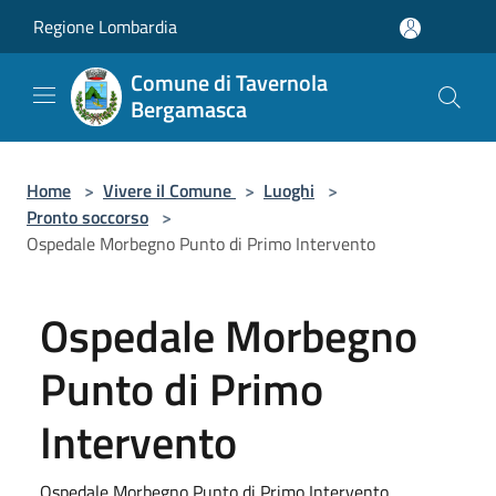
Salta al contenuto principale
Regione Lombardia
Comune di Tavernola
Bergamasca
Home
>
Vivere il Comune
>
Luoghi
>
Pronto soccorso
>
Ospedale Morbegno Punto di Primo Intervento
Ospedale Morbegno
Punto di Primo
Intervento
Ospedale Morbegno Punto di Primo Intervento