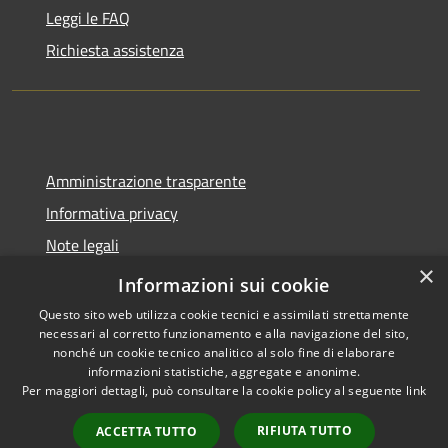
Leggi le FAQ
Richiesta assistenza
Amministrazione trasparente
Informativa privacy
Note legali
×
Dichiarazione di accessibilità
Informazioni sui cookie
Questo sito web utilizza cookie tecnici e assimilati strettamente
necessari al corretto funzionamento e alla navigazione del sito,
nonché un cookie tecnico analitico al solo fine di elaborare
informazioni statistiche, aggregate e anonime.
RSS
Copyright © 2026 • Comune di
Per maggiori dettagli, può consultare la cookie policy al seguente
link
Accessibilità
Tavernola Bergamasca •
Privacy
Municipium
Powered by
•
RIFIUTA TUTTO
ACCETTA TUTTO