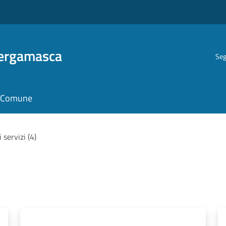
Bergamasca
Seg
il Comune
i servizi (4)