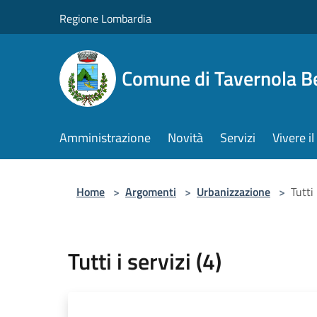
Salta al contenuto principale
Regione Lombardia
Comune di Tavernola 
Amministrazione
Novità
Servizi
Vivere 
Home
>
Argomenti
>
Urbanizzazione
>
Tutti 
Tutti i servizi (4)