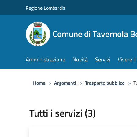
Salta al contenuto principale
Regione Lombardia
Comune di Tavernola 
Amministrazione
Novità
Servizi
Vivere 
Home
>
Argomenti
>
Trasporto pubblico
>
Tu
Tutti i servizi (3)