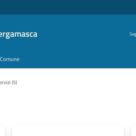
Bergamasca
Seg
il Comune
ervizi (5)