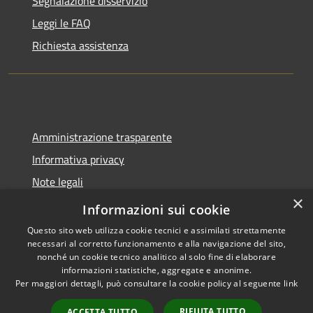
Segnalazione disservizio
Leggi le FAQ
Richiesta assistenza
Amministrazione trasparente
Informativa privacy
Note legali
×
Dichiarazione di accessibilità
Informazioni sui cookie
Questo sito web utilizza cookie tecnici e assimilati strettamente
necessari al corretto funzionamento e alla navigazione del sito,
nonché un cookie tecnico analitico al solo fine di elaborare
informazioni statistiche, aggregate e anonime.
RSS
Copyright © 2026 • Comune di
Per maggiori dettagli, può consultare la cookie policy al seguente
link
Accessibilità
Tavernola Bergamasca •
Privacy
Municipium
Powered by
•
RIFIUTA TUTTO
ACCETTA TUTTO