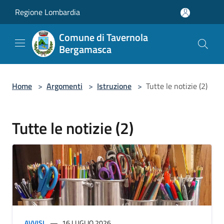
Salta al contenuto principale
Regione Lombardia
Comune di Tavernola
Bergamasca
Home
>
Argomenti
>
Istruzione
>
Tutte le notizie (2)
Tutte le notizie (2)
AVVISI
16 LUGLIO 2026