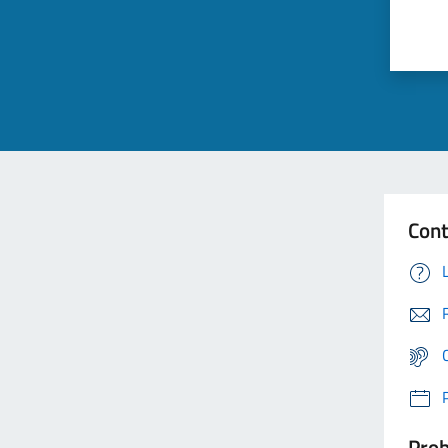
Cont
Prob