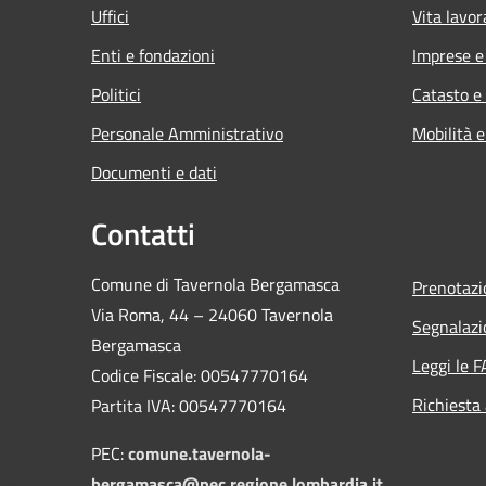
Uffici
Vita lavor
Enti e fondazioni
Imprese 
Politici
Catasto e
Personale Amministrativo
Mobilità e
Documenti e dati
Contatti
Comune di Tavernola Bergamasca
Prenotaz
Via Roma, 44 – 24060 Tavernola
Segnalazi
Bergamasca
Leggi le 
Codice Fiscale: 00547770164
Richiesta
Partita IVA: 00547770164
PEC:
comune.tavernola-
bergamasca@pec.regione.lombardia.it