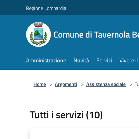
Salta al contenuto principale
Regione Lombardia
Comune di Tavernola 
Amministrazione
Novità
Servizi
Vivere 
Home
>
Argomenti
>
Assistenza sociale
>
Tu
Tutti i servizi (10)