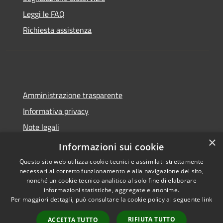
Leggi le FAQ
Richiesta assistenza
Amministrazione trasparente
Informativa privacy
Note legali
×
Dichiarazione di accessibilità
Informazioni sui cookie
Questo sito web utilizza cookie tecnici e assimilati strettamente
necessari al corretto funzionamento e alla navigazione del sito,
nonché un cookie tecnico analitico al solo fine di elaborare
informazioni statistiche, aggregate e anonime.
RSS
Copyright © 2026 • Comune di
Per maggiori dettagli, può consultare la cookie policy al seguente
link
Accessibilità
Tavernola Bergamasca •
Privacy
Municipium
Powered by
•
RIFIUTA TUTTO
ACCETTA TUTTO