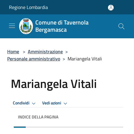
Salta al contenuto principale
Regione Lombardia
Comune di Tavernola
Bergamasca
Home
>
Amministrazione
>
Personale amministrativo
>
Mariangela Vitali
Mariangela Vitali
Condividi
Vedi azioni
INDICE DELLA PAGINA