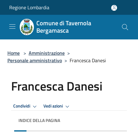
Salta al contenuto principale
Regione Lombardia
Comune di Tavernola
Bergamasca
Home
>
Amministrazione
>
Personale amministrativo
>
Francesca Danesi
Francesca Danesi
Condividi
Vedi azioni
INDICE DELLA PAGINA