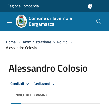
Salta al contenuto principale
Regione Lombardia
Comune di Tavernola
Bergamasca
Home
>
Amministrazione
>
Politici
>
Alessandro Colosio
Alessandro Colosio
Condividi
Vedi azioni
INDICE DELLA PAGINA