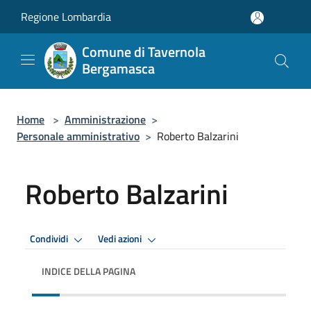
Salta al contenuto principale
Regione Lombardia
Comune di Tavernola
Bergamasca
Home
>
Amministrazione
>
Personale amministrativo
>
Roberto Balzarini
Roberto Balzarini
Condividi
Vedi azioni
INDICE DELLA PAGINA