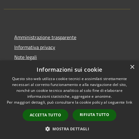
Amministrazione trasparente
Informativa privacy
Note legali
×
Dichiarazione di accessibilità
Informazioni sui cookie
Questo sito web utilizza cookie tecnici e assimilati strettamente
necessari al corretto funzionamento e alla navigazione del sito,
nonché un cookie tecnico analitico al solo fine di elaborare
informazioni statistiche, aggregate e anonime.
RSS
Copyright © 2026 • Comune di
Per maggiori dettagli, può consultare la cookie policy al seguente
link
Accessibilità
Tavernola Bergamasca •
Privacy
Municipium
Powered by
•
RIFIUTA TUTTO
ACCETTA TUTTO
Cookie
Accesso redazione
Mappa del sito
MOSTRA DETTAGLI