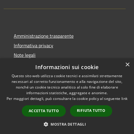
Amministrazione trasparente
Informativa privacy
Note legali
×
Dichiarazione di accessibilità
Informazioni sui cookie
Questo sito web utilizza cookie tecnici e assimilati strettamente
necessari al corretto funzionamento e alla navigazione del sito,
nonché un cookie tecnico analitico al solo fine di elaborare
informazioni statistiche, aggregate e anonime.
RSS
Copyright © 2026 • Comune di
Per maggiori dettagli, può consultare la cookie policy al seguente
link
Accessibilità
Tavernola Bergamasca •
Privacy
Municipium
Powered by
•
RIFIUTA TUTTO
ACCETTA TUTTO
Cookie
Accesso redazione
Mappa del sito
MOSTRA DETTAGLI