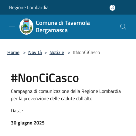
Salta al contenuto principale
Regione Lombardia
Comune di Tavernola
Bergamasca
Home
>
Novità
>
Notizie
>
#NonCiCasco
#NonCiCasco
Campagna di comunicazione della Regione Lombardia
per la prevenzione delle cadute dall'alto
Data :
30 giugno 2025