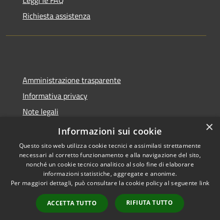
Richiesta assistenza
Amministrazione trasparente
Informativa privacy
Note legali
×
Dichiarazione di accessibilità
Informazioni sui cookie
Questo sito web utilizza cookie tecnici e assimilati strettamente
necessari al corretto funzionamento e alla navigazione del sito,
nonché un cookie tecnico analitico al solo fine di elaborare
informazioni statistiche, aggregate e anonime.
RSS
Copyright © 2026 • Comune di
Per maggiori dettagli, può consultare la cookie policy al seguente
link
Accessibilità
Tavernola Bergamasca •
Privacy
Municipium
Powered by
•
RIFIUTA TUTTO
ACCETTA TUTTO
Cookie
Accesso redazione