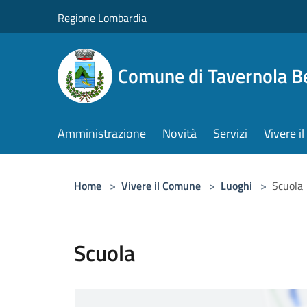
Salta al contenuto principale
Regione Lombardia
Comune di Tavernola 
Amministrazione
Novità
Servizi
Vivere 
Home
>
Vivere il Comune
>
Luoghi
>
Scuola
Scuola