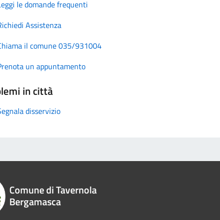
Leggi le domande frequenti
Richiedi Assistenza
Chiama il comune 035/931004
Prenota un appuntamento
lemi in città
Segnala disservizio
Comune di Tavernola
Bergamasca