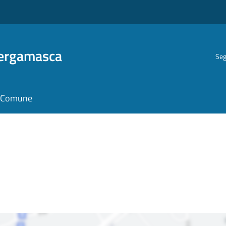
Bergamasca
Seg
il Comune